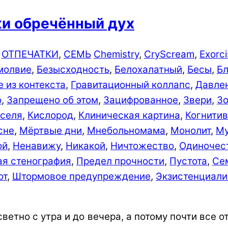
еки обречённый дух
,
ОТПЕЧАТКИ
,
СЕМЬ
Chemistry
,
CryScream
,
Exorc
молвие
,
Безыс­ходно­сть
,
Белохалатный
,
Бесы
,
Б
 из контекста
,
Гравитационный коллапс
,
Давле
о
,
Запрещено об этом
,
Зацифрованное
,
Звери
,
З
иселя
,
Кислород
,
Клиническая картина
,
Когнити
сне
,
Мёртвые дни
,
Мнебольномама
,
Монолит
,
Му
ой
,
Ненавижу
,
Никакой
,
Ничтожество
,
Одиночес
я стенография
,
Предел прочности
,
Пустота
,
Се
от
,
Штормовое предупреждение
,
Экзистенциали
ветно с утра и до вечера, а потому почти все 