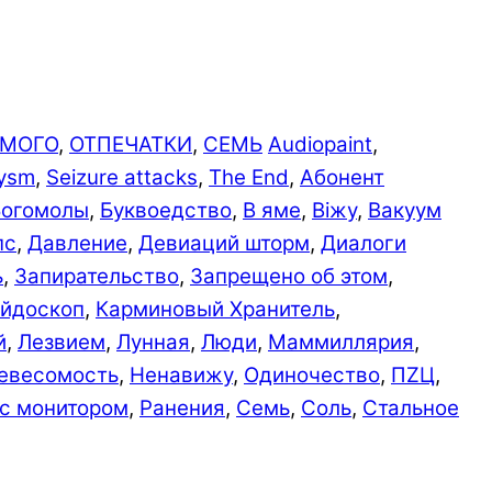
ОМОГО
,
ОТПЕЧАТКИ
,
СЕМЬ
Audiopaint
,
ysm
,
Seizure attacks
,
The End
,
Абонент
Богомолы
,
Буквоедство
,
В яме
,
Вiжу
,
Вакуум
пс
,
Давление
,
Девиаций шторм
,
Диалоги
ь
,
Запирательство
,
Запрещено об этом
,
йдоскоп
,
Карминовый Хранитель
,
й
,
Лезвием
,
Лунная
,
Люди
,
Маммиллярия
,
евесомость
,
Ненавижу
,
Одиночество
,
ПZЦ
,
 с монитором
,
Ранения
,
Семь
,
Соль
,
Стальное