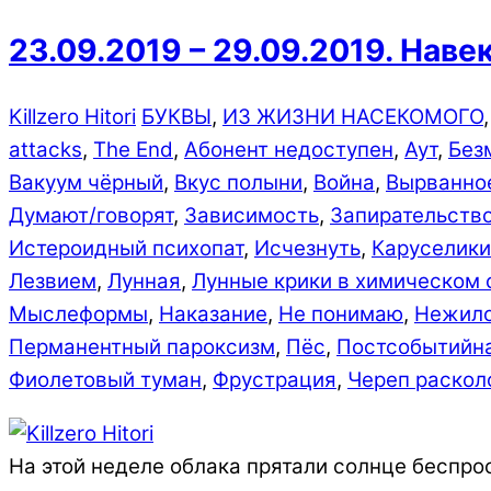
23.09.2019 – 29.09.2019. Нав
Killzero Hitori
БУКВЫ
,
ИЗ ЖИЗНИ НАСЕКОМОГО
attacks
,
The End
,
Абонент недоступен
,
Аут
,
Без
Вакуум чёрный
,
Вкус полыни
,
Война
,
Вырванное
Думают/говорят
,
Зависимость
,
Запирательств
Истероидный психопат
,
Исчезнуть
,
Каруселик
Лезвием
,
Лунная
,
Лунные крики в химическом 
Мыслеформы
,
Наказание
,
Не понимаю
,
Нежил
Перманентный пароксизм
,
Пёс
,
Постсобытийна
Фиолетовый туман
,
Фрустрация
,
Череп раскол
На этой неделе облака прятали солнце беспрос