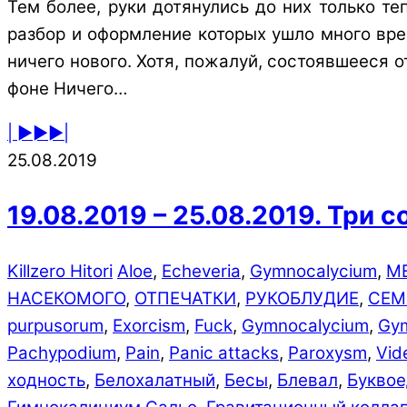
Тем более, руки дотянулись до них только те
разбор и оформление которых ушло много врем
ничего нового. Хотя, пожалуй, состоявшееся 
фоне Ничего…
| ►►►|
25.08.2019
19.08.2019 – 25.08.2019. Три с
Killzero Hitori
Aloe
,
Echeveria
,
Gymnocalycium
,
ME
НАСЕКОМОГО
,
ОТПЕЧАТКИ
,
РУКОБЛУДИЕ
,
СЕМ
purpusorum
,
Exorcism
,
Fuck
,
Gymnocalycium
,
Gym
Pachypodium
,
Pain
,
Panic attacks
,
Paroxysm
,
Vid
ходно­сть
,
Белохалатный
,
Бесы
,
Блевал
,
Буквое