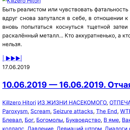
Быть реалистом или чувствовать фатальность 
вдруг снова запутался в себе, в отношении к
вновь попытаться коснуться тщетной затеи
раскалённый металл… Кто аккуратненько, а кто
нельзя.
| ►►►|
17.06.2019
10.06.2019 — 16.06.2019. Отч
Killzero Hitori
ИЗ ЖИЗНИ НАСЕКОМОГО
,
ОТПЕЧ
Paroxysm
,
Scream
,
Seizure attacks
,
The End
,
WTF
Блевал
,
Бог
,
Богомолы
,
Буквоедство
,
В яме
,
Ва
коллапс
,
Давление
,
Девиаций шторм
,
Диалоги