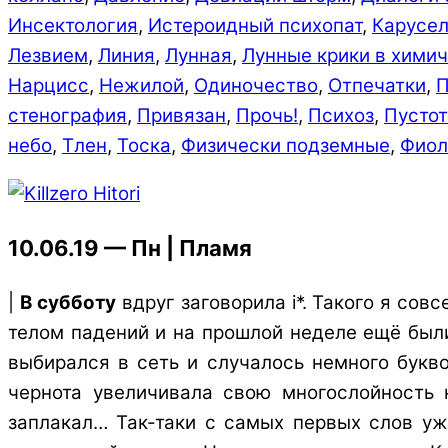
Инсектология
,
Истероидный психопат
,
Карусе
Лезвием
,
Линия
,
Лунная
,
Лунные крики в хими
Нарцисс
,
Нежилой
,
Одиночество
,
Отпечатки
,
стенография
,
Привязан
,
Прочь!
,
Психоз
,
Пустот
небо
,
Тлен
,
Тоска
,
Физически подземные
,
Фиол
10.06.19 — Пн | Пламя
|
В субботу
вдруг заговорила i*. Такого я со
телом падений и на прошлой неделе ещё были
выбирался в сеть и случалось немного букв
чернота увеличивала свою многослойность 
заплакал… Так-таки с самых первых слов уже