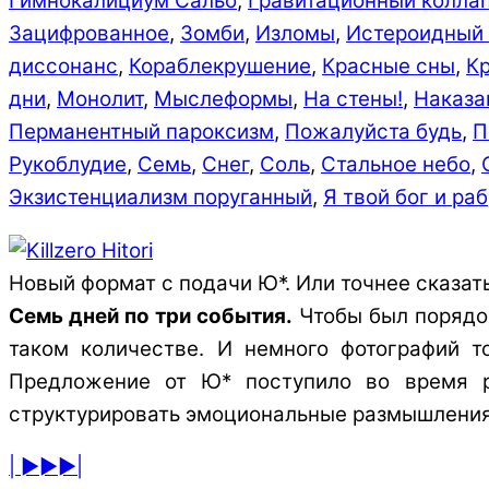
Гимнокалициум Сальо
,
Гравитационный колла
Зацифрованное
,
Зомби
,
Изломы
,
Истероидный 
диссонанс
,
Кораблекрушение
,
Красные сны
,
К
дни
,
Монолит
,
Мыслеформы
,
На стены!
,
Наказа
Перманентный пароксизм
,
Пожалуйста будь
,
П
Рукоблудие
,
Семь
,
Снег
,
Соль
,
Стальное небо
,
Экзистенциализм поруганный
,
Я твой бог и раб
Новый формат с подачи Ю*. Или точнее сказат
Семь дней по три события.
Чтобы был порядок
таком количестве. И немного фотографий т
Предложение от Ю* поступило во время ра
структурировать эмоциональные размышления,
| ►►►|