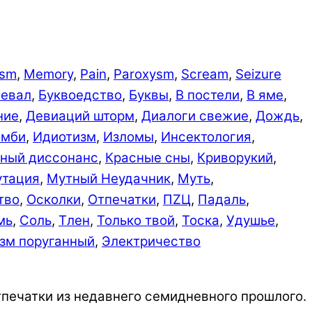
ism
,
Memory
,
Pain
,
Paroxysm
,
Scream
,
Seizure
левал
,
Буквоедство
,
Буквы
,
В постели
,
В яме
,
ние
,
Девиаций шторм
,
Диалоги свежие
,
Дождь­
,
омби
,
Идиотизм
,
Изломы
,
Инсектология
,
вный диссонанс
,
Красные сны
,
Криворукий
,
тация
,
Мутный Неудачник
,
Муть
,
тво
,
Осколки
,
Отпечатки
,
ПZЦ
,
Падаль
,
мь
,
Соль
,
Тлен
,
Только твой
,
Тоска
,
Удушье
,
зм поруганный
,
Электричество
отпечатки из недавнего семидневного прошлого.