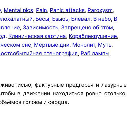
y
,
Mental pics
,
Pain
,
Panic attacks
,
Paroxysm
,
елохалатный
,
Бесы
,
Бзыбь
,
Блевал
,
В небо
,
В
авление
,
Зависимость
,
Запрещено об этом
,
од
,
Клиническая картина
,
Кораблекрушение
,
ическом сне
,
Мёртвые дни
,
Монолит
,
Муть
,
остсобытийная стенография
,
Раб лампы
,
 живописью, фактурные предгорья и лазурные
 чтобы в движении находиться ровно столько,
объёмов головы и сердца.