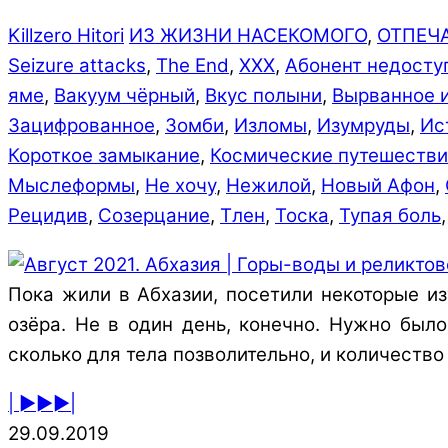
Killzero Hitori
ИЗ ЖИЗНИ НАСЕКОМОГО
,
ОТПЕЧ
Seizure attacks
,
The End
,
XXX
,
Абонент недосту
яме
,
Вакуум чёрный
,
Вкус полыни
,
Вырванное и
Зацифрованное
,
Зомби
,
Изломы
,
Изумруды
,
Ис
Короткое замыкание
,
Косми­чески­е путе­шеств­
Мыслеформы
,
Не хочу
,
Нежилой
,
Новый Афон
,
Рецидив
,
Созерцание
,
Тлен
,
Тоска
,
Тупая боль
Пока жили в Абхазии, посетили некоторые и
озёра. Не в один день, конечно. Нужно было
сколько для тела позволительно, и количеств
| ►►►|
29.09.2019