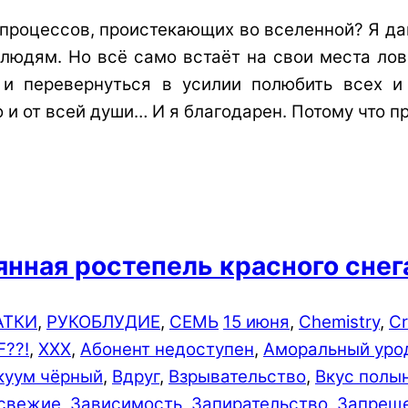
процессов, проистекающих во вселенной? Я да
 людям. Но всё само встаёт на свои места лов
 и перевернуться в усилии полюбить всех 
 и от всей души… И я благодарен. Потому что 
аянная ростепель красного снег
АТКИ
,
РУКОБЛУДИЕ
,
СЕМЬ
15 июня
,
Chemistry
,
C
??!
,
XXX
,
Абонент недоступен
,
Аморальный уро
куум чёрный
,
Вдруг
,
Взрывательство
,
Вкус полы
 свежие
,
Зависимость
,
Запирательство
,
Запреще