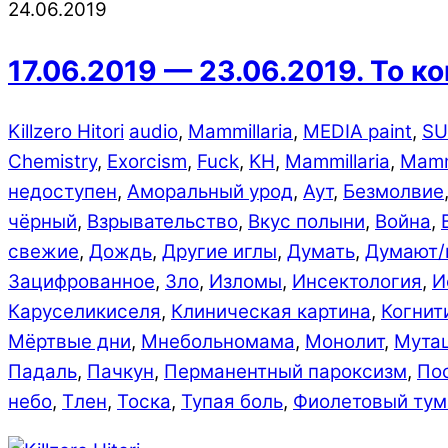
24.06.2019
17.06.2019 — 23.06.2019. То к
Killzero Hitori
audio
,
Mammillaria
,
MEDIA paint
,
SU
Chemistry
,
Exorcism
,
Fuck
,
KH
,
Mammillaria
,
Mammi
недоступен
,
Аморальный урод
,
Аут
,
Безмолвие
чёрный
,
Взрывательство
,
Вкус полыни
,
Война
,
свежие
,
Дождь­
,
Другие иглы
,
Думать
,
Думают/
Зацифрованное
,
Зло
,
Изломы
,
Инсектология
,
И
Каруселикиселя
,
Клиническая картина
,
Когнит
Мёртвые дни
,
Мнебольномама
,
Монолит
,
Мута
Падаль
,
Пачкун
,
Перманентный пароксизм
,
По
небо
,
Тлен
,
Тоска
,
Тупая боль
,
Фиолетовый тум