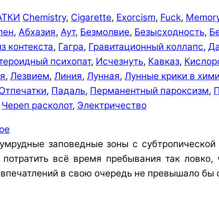
АТКИ
Chemistry
,
Cigarette
,
Exorcism
,
Fuck
,
Memor
пен
,
Абхазия
,
Аут
,
Безмолвие
,
Безыс­ходно­сть
,
Б
з контекста
,
Гагра
,
Гравитационный коллапс
,
Д
тероидный психопат
,
Исчезнуть
,
Кавказ
,
Кислор
ия
,
Лезвием
,
Линия
,
Лунная
,
Лунные крики в хим
Отпечатки
,
Падаль
,
Перманентный пароксизм
,
П
,
Череп расколот
,
Электричество
зумрудные заповедные зоны с субтропической
 потратить всё время пребывания так ловко,
о впечатлений в свою очередь не превышало бы 