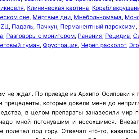
ликиселя
,
Клиническая картина
,
Кораблекрушен
ческом сне
,
Мёртвые дни
,
Мнебольномама
,
Моно
ПZЦ
,
Падаль
,
Пачкун
,
Перманентный пароксизм
,
а
,
Разговоры с монитором
,
Ранения
,
Рецидив
,
С
етовый туман
,
Фрустрация
,
Череп расколот
,
Эг
всем не ждал. По приезде из Архипо-Осиповки 
 прецеденты, которые довели меня до непригл
оедства, в целом препараты занавесили мир п
надо мной потонувшим и иссохшимся. Внеза
 полетел под гору. Отвечал что-то, казалось 