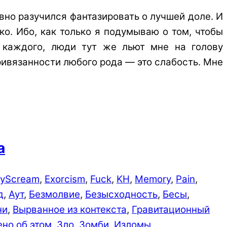
вно разучился фантазировать о лучшей доле. И
ко. Ибо, как только я подумываю о том, чтобы
и каждого, люди тут же льют мне на голову
привязанности любого рода — это слабость. Мне
а
ryScream
,
Exorcism
,
Fuck
,
KH
,
Memory
,
Pain
,
д
,
Аут
,
Безмолвие
,
Безыс­ходно­сть
,
Бесы
,
ни
,
Вырванное из контекста
,
Гравитационный
но об этом
,
Зло
,
Зомби
,
Изломы
,