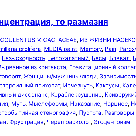
онцентрация, то размазня
CCULENTUS ✕ CACTACEAE
,
ИЗ ЖИЗНИ НАСЕК
llaria prolifera
,
MEDIA paint
,
Memory
,
Pain
,
Parox
,
Безыс­ходно­сть
,
Белохалатный
,
Бесы
,
Блевал
,
Вырванное из контекста
,
Гравитационный колла
говорят
,
Женщины/мужчины/люди
,
Зависимост
стероидный психопат
,
Исчезнуть
,
Кактусы
,
Кале
ивный диссонанс
,
Кораблекрушение
,
Криворуки
ция
,
Муть
,
Мыслеформы
,
Наказание
,
Нарцисс
,
Н
стсобытийная стенография
,
Пустота
,
Разговоры
ан
,
Фрустрация
,
Череп расколот
,
Эгоцентризм