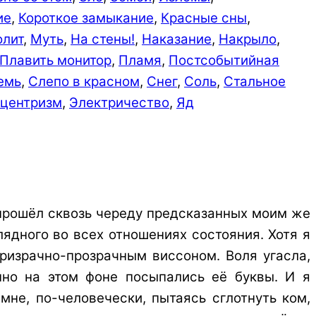
ие
,
Короткое замыкание
,
Красные сны
,
лит
,
Муть
,
На стены!
,
Наказание
,
Накрыло
,
Плавить монитор
,
Пламя
,
Постсобытийная
емь
,
Слепо в красном
,
Снег
,
Соль
,
Стальное
оцентризм
,
Электричество
,
Яд
я прошёл сквозь череду предсказанных моим же
ядного во всех отношениях состояния. Хотя я
ризрачно-прозрачным виссоном. Воля угасла,
пно на этом фоне посыпались её буквы. И я
мне, по-человечески, пытаясь сглотнуть ком,