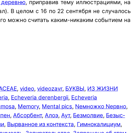
в деревню
, приправив тему иллюстрациями, на
л). В целом с 16 по 22 сентября не случалось
него можно считать каким-никаким событием на
ACEAE
,
video
,
videozavr
,
БУКВЫ
,
ИЗ ЖИЗНИ
ria
,
Echeveria derenbergii
,
Echeveria
lumosa
,
Memory
,
Mental pics
,
Nемножко Nервно
,
упен
,
Абсорбент
,
Алоэ
,
Аут
,
Безмолвие
,
Безыс­
ни
,
Вырванное из контекста
,
Гимнокалициум
,