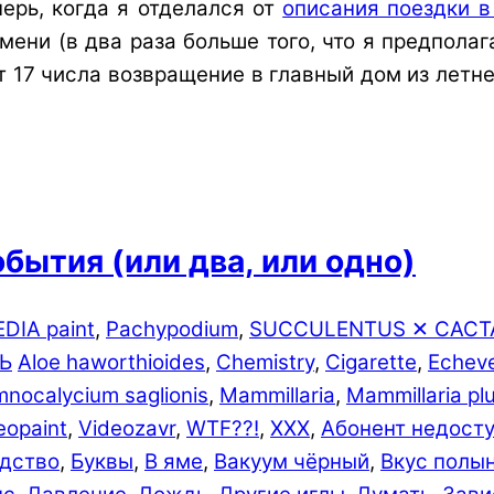
перь, когда я отделался от
описания поездки 
ени (в два раза больше того, что я предполага
от 17 числа возвращение в главный дом из лет
обытия (или два, или одно)
DIA paint
,
Pachypodium
,
SUCCULENTUS ✕ CACT
Ь
Aloe haworthioides
,
Chemistry
,
Cigarette
,
Echeve
nocalycium saglionis
,
Mammillaria
,
Mammillaria p
eopaint
,
Videozavr
,
WTF??!
,
XXX
,
Абонент недост
дство
,
Буквы
,
В яме
,
Вакуум чёрный
,
Вкус полы