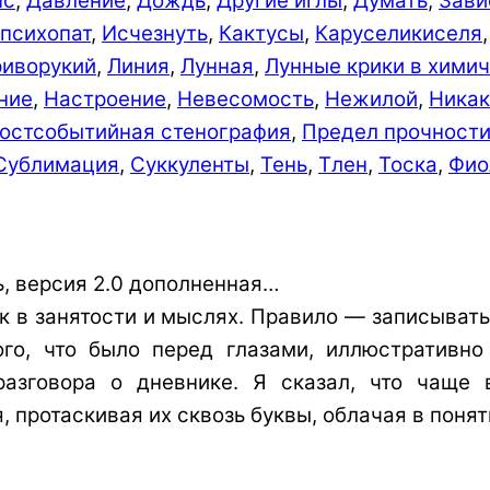
пс
,
Давление
,
Дождь­
,
Другие иглы
,
Думать
,
Зави
психопат
,
Исчезнуть
,
Кактусы
,
Каруселикиселя
риворукий
,
Линия
,
Лунная
,
Лунные крики в хими
ние
,
Настроение
,
Невесомость
,
Нежилой
,
Никак
остсобытийная стенография
,
Предел прочност
Сублимация
,
Суккуленты
,
Тень
,
Тлен
,
Тоска
,
Фио
ь, версия 2.0 дополненная…
 в занятости и мыслях. Правило — записывать
ого, что было перед глазами, иллюстративн
зговора о дневнике. Я сказал, что чаще 
 протаскивая их сквозь буквы, облачая в поня