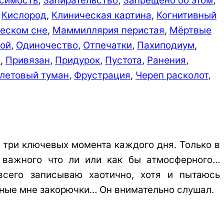
симость
,
Запирательство
,
Запрещено об этом
,
,
Кислород
,
Клиническая картина
,
Когнитивный
ческом сне
,
Маммиллярия перистая
,
Мёртвые
ой
,
Одиночество
,
Отпечатки
,
Пахиподиум
,
и
,
Привязан
,
Придурок
,
Пустота
,
Ранения
,
летовый туман
,
Фрустрация
,
Череп расколот
,
 три ключевых момента каждого дня. Только в
о важного что ли или как бы атмосферного…
всего записываю хаотично, хотя и пытаюсь
тные мне закорючки… Он внимательно слушал.