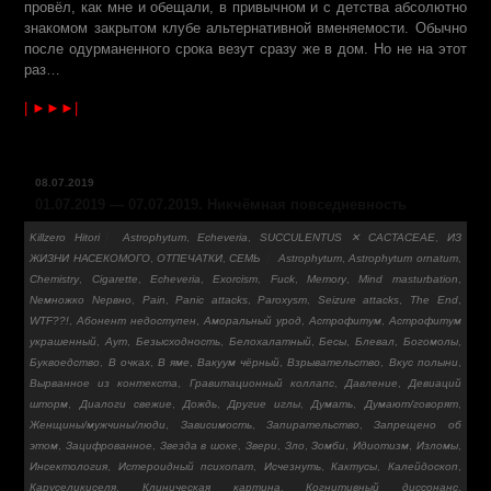
провёл, как мне и обещали, в привычном и с детства абсолютно
знакомом закрытом клубе альтернативной вменяемости. Обычно
после одурманенного срока везут сразу же в дом. Но не на этот
раз…
| ►►►|
08.07.2019
01.07.2019 — 07.07.2019. Никчёмная повседневность
Killzero Hitori
Astrophytum
,
Echeveria
,
SUCCULENTUS ✕ CACTACEAE
,
ИЗ
ЖИЗНИ НАСЕКОМОГО
,
ОТПЕЧАТКИ
,
СЕМЬ
Astrophytum
,
Astrophytum ornatum
,
Chemistry
,
Cigarette
,
Echeveria
,
Exorcism
,
Fuck
,
Memory
,
Mind masturbation
,
Nемножко Nервно
,
Pain
,
Panic attacks
,
Paroxysm
,
Seizure attacks
,
The End
,
WTF??!
,
Абонент недоступен
,
Аморальный урод
,
Астрофитум
,
Астрофитум
украшенный
,
Аут
,
Безыс­ходно­сть
,
Белохалатный
,
Бесы
,
Блевал
,
Богомолы
,
Буквоедство
,
В очках
,
В яме
,
Вакуум чёрный
,
Взрывательство
,
Вкус полыни
,
Вырванное из контекста
,
Гравитационный коллапс
,
Давление
,
Девиаций
шторм
,
Диалоги свежие
,
Дождь­
,
Другие иглы
,
Думать
,
Думают/говорят
,
Женщины/мужчины/люди
,
Зависимость
,
Запирательство
,
Запрещено об
этом
,
Зацифрованное
,
Звезда в шоке
,
Звери
,
Зло
,
Зомби
,
Идиотизм
,
Изломы
,
Инсектология
,
Истероидный психопат
,
Исчезнуть
,
Кактусы
,
Калейдоскоп
,
Каруселикиселя
,
Клиническая картина
,
Когнитивный диссонанс
,