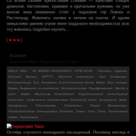
Со всеми своими крепостными стенами — хребтами спящих
драконов, бастионами, храмами и одичалыми руинами, он уже
многие века неизменно стоит у подножия гор Ловчен и
Пестинград. Живопись залива и зелени на скалах. И одним
немыслимо ранним утром меня озадачили необходимостью всю
эту живопись подробно изучить…
| ►►►|
26.11.2019
Закат октября. Черногория | Тиват
Killzero Hitori
ИЗ ЖИЗНИ НАСЕКОМОГО
,
ОТПЕЧАТКИ
Chemistry
,
Cigarette
,
Exorcism
,
Memory
,
WTF??!
,
Абонент недоступен
,
Аут
,
Безмолвие
,
Белохалатный
,
Бог
,
Богомолы
,
Боко-Которская бухта
,
Вдруг
,
Вкус полыни
,
Врмац
,
Вырванное из контекста
,
Запирательство
,
Зацифрованное
,
Звезда в
шоке
,
Зомби
,
Идиотизм
,
Калейдоскоп
,
Каруселикиселя
,
Когнитивный
диссонанс
,
Косми­чески­е путе­шеств­ия
,
Которский залив
,
Криворукий
,
Муть
,
Настроение
,
Одиночество
,
Отпечатки
,
Порто Монтенегро
,
Постсобытийная стенография
,
Пустота
,
Тиват
,
Тлен
,
Тоска
,
Фиолетовый
туман
,
Черногория
Октябрь случился неожиданно насыщенный. Половину месяца я