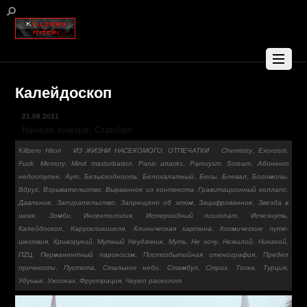
Калейдоскоп
21.08.2021
Начало января. Стамбул
Killzero Hitori
ИЗ ЖИЗНИ НАСЕКОМОГО
,
ОТПЕЧАТКИ
Chemistry
,
Exorcism
,
Fuck
,
Memory
,
Mind masturbation
,
Panic attacks
,
Paroxysm
,
Scream
,
Абонент
недоступен
,
Аут
,
Безыс­ходно­сть
,
Белохалатный
,
Бесы
,
Блевал
,
Богомолы
,
Вдруг
,
Взрывательство
,
Вырванное из контекста
,
Гравитационный коллапс
,
Давление
,
Запирательство
,
Запрещено об этом
,
Зацифрованное
,
Звезда в
шоке
,
Зомби
,
Инсектология
,
Истероидный психопат
,
Исчезнуть
,
Калейдоскоп
,
Каруселикиселя
,
Клиническая картина
,
Косми­чески­е путе­
шеств­ия
,
Криворукий
,
Мутный Неудачник
,
Муть
,
Не хочу
,
Нежилой
,
Никакой
,
ПZЦ
,
Перманентный пароксизм
,
Постсобытийная стенография
,
Предел
прочности
,
Пустота
,
Стальное небо
,
Стамбул
,
Страх
,
Тоска
,
Турция
,
Удушье
,
Ужоснах
,
Фрустрация
,
Череп расколот