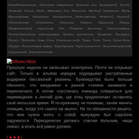
Кораблекрушение
,
Короткое замыкание
,
Красные сны
,
Криворукий
,
Култе
,
Лезвием
,
Линия
,
Люди
,
Мёртвые дни
,
Монолит
,
Мутный Неудачник
,
Муть
,
Мыслеформы
,
Наказание
,
Настроение
,
Невесомость
,
Нежилой
,
Никакой
,
Одиночество
,
Отпечатки
,
Павловск
,
Падаль
,
Паранойя
,
Пачкун
,
Перманентный пароксизм
,
Пёс
,
Плавить монитор
,
Порнографика
,
Постсобытийная стенография
,
Предел прочности
,
Привязан
,
Придурок
,
Психоз
,
Пустота
,
Семь
,
Соль
,
Стальное небо
,
Тварь
,
Тлен
,
Тоска
,
Тупая боль
,
Удушье
,
Фиолетовый туман
,
Фрустрация
,
Череп расколот
,
Экзистенциализм
поруганный
,
Электричество
Прошлую неделю не записывал электронно. Почти не открывал
сайт. Только в альбом изредка подкидывал растрёпанные
выдержки бессвязной рванины. Буквоедства было больше
обычного, что ежедневно в разной степени занимало и
переключало. А потом спустилась команда собираться для
перемещения в летний дом, где отец предпочитает оставлять
своё июльское время. Я по-прежнему не понимаю, зачем менять
локацию, когда это «шило на мыло». Но по обязанности решить,
что мне нужно взять с собой, вынужден был серьёзно
задуматься. Периодически делаясь совсем больным, чаще
лежал, а ехать всё равно должен.
| ►►►|