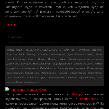
мной). И мне оставалось только собрать вещи. Потому что
«ненадолго, куда не хочется», лучше, чем «надолго, куда не
хочется», верно?… А в итоге я приобрёл новый опыт. Летел с
открытыми глазами. Ю* морокун. Так и запишем…
| ►►►|
03.01.2020
Закат октября. Черногория | Херцег-Нови. Город тысячи ступенек
Killzero Hitori
ИЗ ЖИЗНИ НАСЕКОМОГО
,
ОТПЕЧАТКИ
Chemistry
,
Cigarette
,
Exorcism
,
Fuck
,
Memory
,
Абонент недоступен
,
Аут
,
Белохалатный
,
Бесы
,
Боко-Которская бухта
,
Вдруг
,
Война
,
Врмац
,
Гравитационный коллапс
,
Давление
,
Женщины/мужчины/люди
,
Зацифрованное
,
Звезда в шоке
,
Зомби
,
Изумруды
,
Инсектология
,
Калейдоскоп
,
Клиническая картина
,
Косми­чески­е
путе­шеств­ия
,
Криворукий
,
Настроение
,
Никакой
,
Одиночество
,
Отпечатки
,
Постсобытийная стенография
,
Припадок филантропии
,
Фрустрация
,
Хвоя
,
Херцег-Нови
,
Черногория
Не успел очнуться после вояжа в
Котор
, как «снова
здравствуйте» и собираемся, чтобы ехать в
Херцег-Нови
. А
зачем интересоваться моими желаниями или возможностями? Ни
к чему это, да. Собираемся и едем. Хотя бы не в шесть утра и на