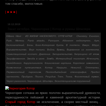
том спасибо, милостивые.
| ►►►|
18.12.2019
Закат октября. Черногория | Котор и руины Шпиляри
Killzero Hitori
ИЗ ЖИЗНИ НАСЕКОМОГО
,
ОТПЕЧАТКИ
Chemistry
,
Exorcism
,
Fuck
,
Memory
,
Panic attacks
,
Paroxysm
,
Абонент недоступен
,
Аут
,
Белохалатный
,
Бесы
,
Боко-Которская бухта
,
В постели
,
Вверх
,
Вдруг
,
Взрывательство
,
Вкус полыни
,
Война
,
Врмац
,
Вырванное из контекста
,
Гравитационный коллапс
,
Давление
,
Запирательство
,
Запрещено об этом
,
Зацифрованное
,
Звезда в шоке
,
Зомби
,
Истероидный психопат
,
Исчезнуть
,
Калейдоскоп
,
Каруселикиселя
,
Клиническая картина
,
Короткое замыкание
,
Косми­чески­е путе­шеств­ия
,
Котор
,
Накрыло
,
Нежилой
,
Отпечатки
,
Перманентный пароксизм
,
Постсобытийная стенография
,
Предел
прочности
,
Придурок
,
Психоз
,
Рецидив
,
Тлен
,
Тоска
,
Фиолетовый туман
,
Череп расколот
,
Черногория
,
Шпиляри
,
Экзистенциализм поруганный
Черногория соткана из ярких полотен выразительной древности,
первозданности пейзажей и каменной архитектурной истории.
Старый город Котор
не исключение, а скорее местный венец…