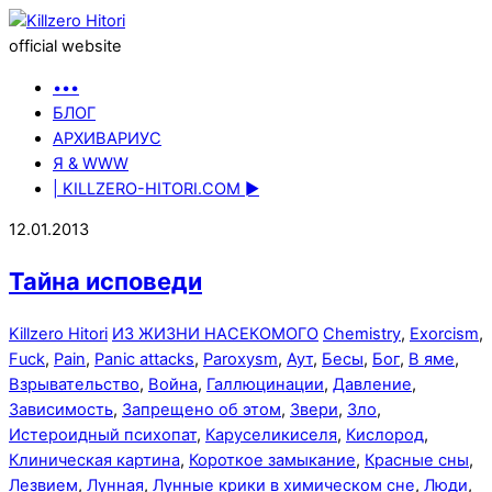
official website
•••
БЛОГ
АРХИВАРИУС
Я & WWW
| KILLZERO-HITORI.COM ►
12.01.2013
Тайна исповеди
Killzero Hitori
ИЗ ЖИЗНИ НАСЕКОМОГО
Chemistry
,
Exorcism
,
Fuck
,
Pain
,
Panic attacks
,
Paroxysm
,
Аут
,
Бесы
,
Бог
,
В яме
,
Взрывательство
,
Война
,
Галлюцинации
,
Давление
,
Зависимость
,
Запрещено об этом
,
Звери
,
Зло
,
Истероидный психопат
,
Каруселикиселя
,
Кислород
,
Клиническая картина
,
Короткое замыкание
,
Красные сны
,
Лезвием
,
Лунная
,
Лунные крики в химическом сне
,
Люди
,