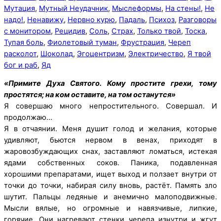
Мутация
,
Мутный Неудачник
,
Мыслеформы
,
На стены!
,
Не
надо!
,
Ненавижу
,
Нервно курю
,
Падаль
,
Психоз
,
Разговоры
с монитором
,
Рецидив
,
Соль
,
Страх
,
Только твой
,
Тоска
,
Тупая боль
,
Фиолетовый туман
,
Фрустрация
,
Череп
расколот
,
Шоколад
,
Эгоцентризм
,
Электричество
,
Я твой
бог и раб
,
Яд
«Примите Духа Святого. Кому простите грехи, тому
простятся; на ком оставите, на том останутся»
Я совершаю много непростительного. Совершал. И
продолжаю…
Я в отчаянии. Меня душит голод и желания, которые
удивляют, бьются нервом в венах, приходят в
жаровозбуждающих снах, заставляют ломаться, истекая
ядами собственных соков. Паника, подавленная
хорошими препаратами, ищет выход и ползает внутри от
точки до точки, набирая силу вновь, растёт. Память зло
шутит. Пальцы ледяные и анемично малоподвижные.
Мысли вялые, но огромные и навязчивые, липкие,
горячие. Они нагревают стенки черепа изнутри и жгут