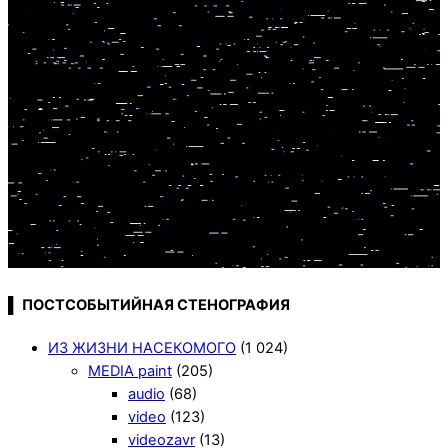
▌ ПОСТСОБЫТИЙНАЯ СТЕНОГРАФИЯ
ИЗ ЖИЗНИ НАСЕКОМОГО
(1 024)
MEDIA paint
(205)
audio
(68)
video
(123)
videozavr
(13)