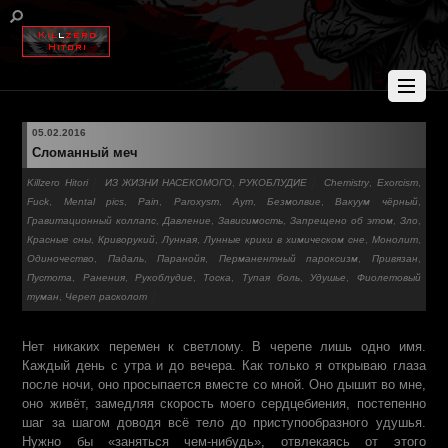
05.02.2016
Сломанный меч
Killzero Hitori
ИЗ ЖИЗНИ НАСЕКОМОГО
,
РУКОБЛУДИЕ
Chemistry
,
Exorcism
,
Fuck
,
Mental pics
,
Pain
,
Paroxysm
,
Аут
,
Безмолвие
,
Вакуум чёрный
,
Гравитационный коллапс
,
Давление
,
Зависимость
,
Запрещено об этом
,
Зло
,
Красные сны
,
Криворукий
,
Лунная
,
Лунные крики в химическом сне
,
Монолит
,
Одиночество
,
Падаль
,
Паранойя
,
Перманентный пароксизм
,
Привязан
,
Пустота
,
Ранения
,
Рукоблудие
,
Тоска
,
Тупая боль
,
Удушье
,
Фиолетовый
туман
,
Череп расколот
Нет никаких перемен к светлому. В черепе лишь одно имя.
Каждый день с утра и до вечера. Как только я открываю глаза
после ночи, оно просыпается вместе со мной. Оно дышит во мне,
оно живёт, замедляя скорость моего сердцебиения, постепенно
шаг за шагом доводя всё тело до приступообразного удушья.
Нужно бы «заняться чем-нибудь», отвлекаясь от этого