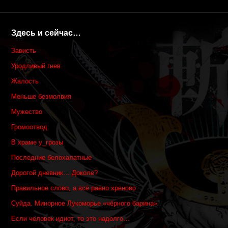
Здесь и сейчас…
Зависть
Уродливый гнев
Жалость
Меньше безмолвия
Мужество
Громоотвод
В храме у_грозы
Последние белохалатные
Дорогой дневник… Доколе?
Правильное слово, а всё равно хреново
Суйда. Минорное Лукоморье «чёрного барина»
Если человек идиот, то это надолго…