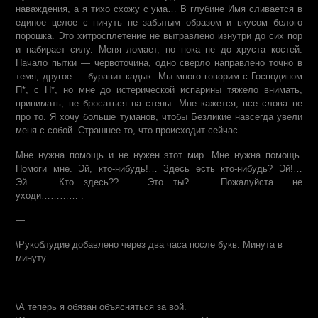
наваждения, а я тихо схожу с ума… В глубине Имя сливается в
единое целое с ничуть не забытым образом и вкусом белого
порошка. Это хитросплетение не вытравлено изнутри до сих пор
и набирает силу. Меня ломает, но пока не до хруста костей.
Начало пытки — червоточина, одно сверло направлено точно в
темя, другое — буравит кадык. Мы много говорим с Господином
П*, с Н*, но мне до истерической испарины тяжело внимать,
принимать, не бросаться на стены. Мне кажется, все слова не
про то. Я хочу больше туманов, чтобы Безликие навсегда увели
меня с собой. Страшнее то, что происходит сейчас…
Мне нужна помощь и не нужен этот мир. Мне нужна помощь.
Помоги мне. Эй, кто-нибудь!… Здесь есть кто-нибудь? Эй!…
Эй… . Кто здесь??… Это ты?… . Пожалуйста… не
уходи………… .
—
\Рукоблудие добавлено через два часа после букв. Минута в
минуту…
\А теперь я обязан объясняться за вой.