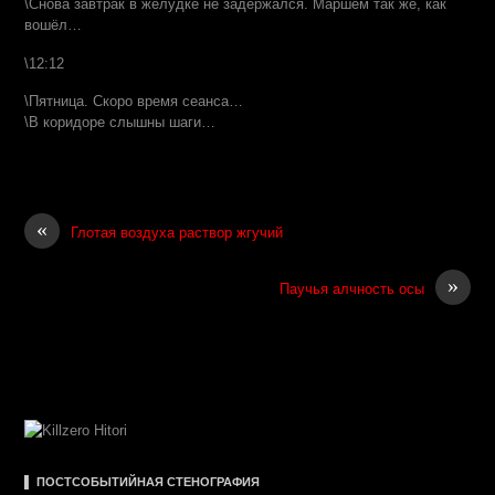
\Снова завтрак в желудке не задержался. Маршем так же, как
вошёл…
\12:12
\Пятница. Скоро время сеанса…
\В коридоре слышны шаги…
«
Глотая воздуха раствор жгучий
»
Паучья алчность осы
▌ ПОСТСОБЫТИЙНАЯ СТЕНОГРАФИЯ