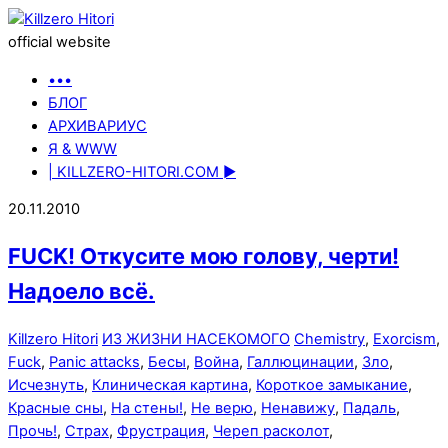
official website
•••
БЛОГ
АРХИВАРИУС
Я & WWW
| KILLZERO-HITORI.COM ►
20.11.2010
FUCK! Откусите мою голову, черти!
Надоело всё.
Killzero Hitori
ИЗ ЖИЗНИ НАСЕКОМОГО
Chemistry
,
Exorcism
,
Fuck
,
Panic attacks
,
Бесы
,
Война
,
Галлюцинации
,
Зло
,
Исчезнуть
,
Клиническая картина
,
Короткое замыкание
,
Красные сны
,
На стены!
,
Не верю
,
Ненавижу
,
Падаль
,
Прочь!
,
Страх
,
Фрустрация
,
Череп расколот
,