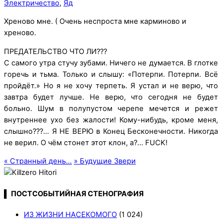
Электричество
,
Яд
Хреново мне. ( Очень неспроста мне карминово и
хреново.
ПРЕДАТЕЛЬСТВО ЧТО ЛИ???
С самого утра стучу зубами. Ничего не думается. В глотке
горечь и тьма. Только и слышу: «Потерпи. Потерпи. Всё
пройдёт.» Но я не хочу терпеть. Я устал и не верю, что
завтра будет лучше. Не верю, что сегодня не будет
больно. Шум в полупустом черепе мечется и режет
внутреннее ухо без жалости! Кому-нибудь, кроме меня,
слышно???… Я НЕ ВЕРЮ в Конец Бесконечности. Никогда
не верил. О чём стонет этот клон, а?… FUCK!
«
Странный день…
»
Будущие Звери
▌ ПОСТСОБЫТИЙНАЯ СТЕНОГРАФИЯ
ИЗ ЖИЗНИ НАСЕКОМОГО
(1 024)