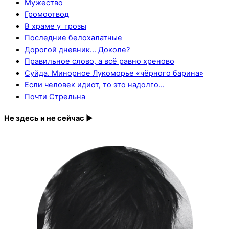
Мужество
Громоотвод
В храме у_грозы
Последние белохалатные
Дорогой дневник… Доколе?
Правильное слово, а всё равно хреново
Суйда. Минорное Лукоморье «чёрного барина»
Если человек идиот, то это надолго…
Почти Стрельна
Не здесь и не сейчас ►