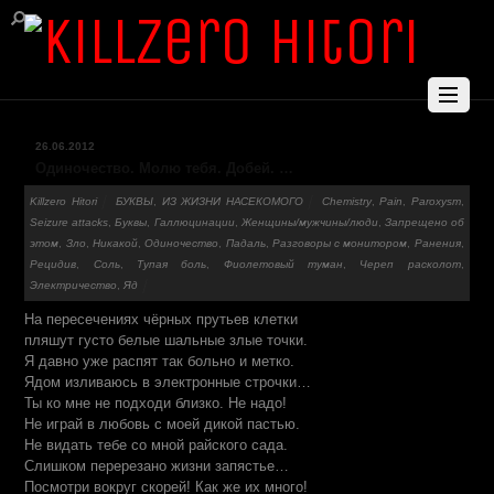
26.06.2012
Одиночество. Молю тебя. Добей. …
Killzero Hitori
БУКВЫ
,
ИЗ ЖИЗНИ НАСЕКОМОГО
Chemistry
,
Pain
,
Paroxysm
,
Seizure attacks
,
Буквы
,
Галлюцинации
,
Женщины/мужчины/люди
,
Запрещено об
этом
,
Зло
,
Никакой
,
Одиночество
,
Падаль
,
Разговоры с монитором
,
Ранения
,
Рецидив
,
Соль
,
Тупая боль
,
Фиолетовый туман
,
Череп расколот
,
Электричество
,
Яд
На пересечениях чёрных прутьев клетки
пляшут густо белые шальные злые точки.
Я давно уже распят так больно и метко.
Ядом изливаюсь в электронные строчки…
Ты ко мне не подходи близко. Не надо!
Не играй в любовь с моей дикой пастью.
Не видать тебе со мной райского сада.
Слишком перерезано жизни запястье…
Посмотри вокруг скорей! Как же их много!