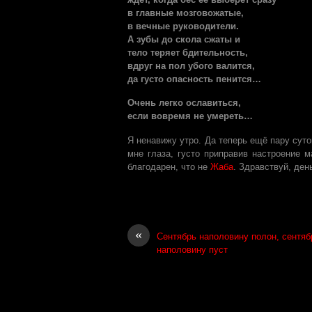
в главные мозговожатые,
в вечные руководители.
А зубы до скола сжаты и
тело теряет бдительность,
вдруг на пол убого валится,
да густо опасность пенится…
Очень легко ославиться,
если вовремя не умереть…
Я ненавижу утро. Да теперь ещё пару суто
мне глаза, густо приправив настроение 
благодарен, что не
Жаба
. Здравствуй, ден
«
Сентябрь наполовину полон, сентяб
наполовину пуст