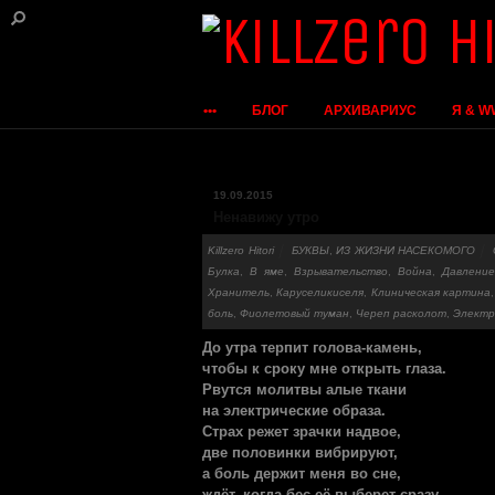
•••
БЛОГ
АРХИВАРИУС
Я & 
19.09.2015
Ненавижу утро
Killzero Hitori
БУКВЫ
,
ИЗ ЖИЗНИ НАСЕКОМОГО
Булка
,
В яме
,
Взрывательство
,
Война
,
Давлени
Хранитель
,
Каруселикиселя
,
Клиническая картина
боль
,
Фиолетовый туман
,
Череп расколот
,
Электр
До утра терпит голова-камень,
чтобы к сроку мне открыть глаза.
Рвутся молитвы алые ткани
на электрические образа.
Страх режет зрачки надвое,
две половинки вибрируют,
а боль держит меня во сне,
ждёт, когда бес её выберет сразу