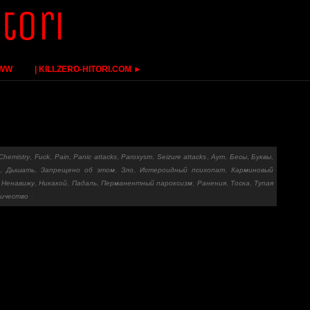
WWW
| KILLZERO-HITORI.COM ►
Chemistry
,
Fuck
,
Pain
,
Panic attacks
,
Paroxysm
,
Seizure attacks
,
Аут
,
Бесы
,
Буквы
,
е
,
Дышать
,
Запрещено об этом
,
Зло
,
Истероидный психопат
,
Карминовый
,
Ненавижу
,
Никакой
,
Падаль
,
Перманентный пароксизм
,
Ранения
,
Тоска
,
Тупая
ичество