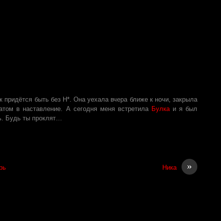
к придётся быть без Н*. Она уехала вчера ближе к ночи, закрыла
матом в наставление. А сегодня меня встретила
Булка
и я был
ь. Будь ты проклят…
»
рь
Ника