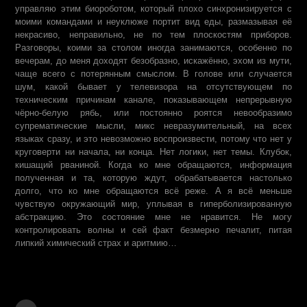
управляю этим биороботом, который плохо синхронизируется с
моими командами и неуклюже портит вид еды, размазывая её
некрасиво, неправильно, не по тем плоскостям приборов.
Разговоры, коими за столом иногда занимаются, особенно по
вечерам, до меня доходят безобразно, искажённо, эхом из мути,
чаще всего с потерянным смыслом. В голове или случается
шум, какой бывает у телевизора на отсутствующем по
техническим причинам канале, показывающем непрерывную
чёрно-белую рябь, или постоянно роятся невообразимо
супрематические мысли, микс невразумительный, на всех
языках сразу, и это невозможно воспроизвести, потому что нет у
круговерти ни начала, ни конца. Нет логики, нет темы. Клубок,
кишащий рваниной. Когда ко мне обращаются, информация
полученная и та, которую ждут, обрабатывается настолько
долго, что ко мне обращаются всё реже. А я всё меньше
чувствую окружающий мир, уплывая в гиперболизированную
абстракцию. Это состояние мне не нравится. Не могу
контролировать волны и сей факт безмерно печалит, питая
липкий химический страх и аритмию…