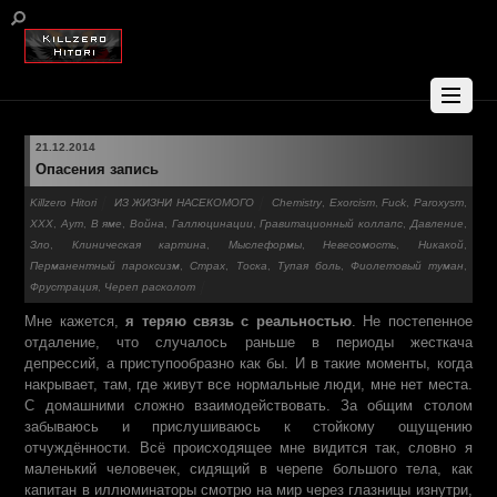
21.12.2014
Опасения запись
Killzero Hitori
ИЗ ЖИЗНИ НАСЕКОМОГО
Chemistry
,
Exorcism
,
Fuck
,
Paroxysm
,
XXX
,
Аут
,
В яме
,
Война
,
Галлюцинации
,
Гравитационный коллапс
,
Давление
,
Зло
,
Клиническая картина
,
Мыслеформы
,
Невесомость
,
Никакой
,
Перманентный пароксизм
,
Страх
,
Тоска
,
Тупая боль
,
Фиолетовый туман
,
Фрустрация
,
Череп расколот
Мне кажется,
я теряю связь с реальностью
. Не постепенное
отдаление, что случалось раньше в периоды жесткача
депрессий, а приступообразно как бы. И в такие моменты, когда
накрывает, там, где живут все нормальные люди, мне нет места.
С домашними сложно взаимодействовать. За общим столом
забываюсь и прислушиваюсь к стойкому ощущению
отчуждённости. Всё происходящее мне видится так, словно я
маленький человечек, сидящий в черепе большого тела, как
капитан в иллюминаторы смотрю на мир через глазницы изнутри,