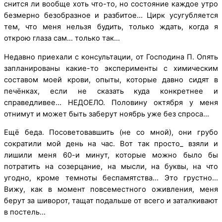
снится ли вообще хоть что-то, но состояние каждое утро
безмерно безобразное и разбитое… Цирк усугубляется
тем, что меня нельзя будить, только ждать, когда я
открою глаза сам… только так…
Недавно приехали с консультации, от Господина П. Опять
запланированы какие-то эксперименты с химическим
составом моей крови, опыты, которые давно сидят в
печёнках, если не сказать куда конкретнее и
справедливее… НЕДОЕЛО. Половину октября у меня
отнимут и может быть заберут ноябрь уже без спроса…
Ещё беда. Посоветовавшить (не со мной), они грубо
сократили мой день на час. Вот так просто_ взяли и
лишили меня 60-и минут, которые можно было бы
потратить на созерцание, на мысли, на буквы, на что
угодно, кроме темноты беспамятства… Это грустно…
Вижу, как в момент повсеместного оживления, меня
берут за шиворот, тащат подальше от всего и заталкивают
в постель…