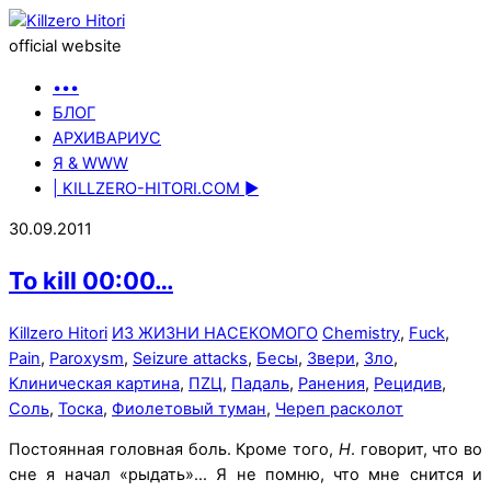
official website
•••
БЛОГ
АРХИВАРИУС
Я & WWW
| KILLZERO-HITORI.COM ►
30.09.2011
To kill 00:00…
Killzero Hitori
ИЗ ЖИЗНИ НАСЕКОМОГО
Chemistry
,
Fuck
,
Pain
,
Paroxysm
,
Seizure attacks
,
Бесы
,
Звери
,
Зло
,
Клиническая картина
,
ПZЦ
,
Падаль
,
Ранения
,
Рецидив
,
Соль
,
Тоска
,
Фиолетовый туман
,
Череп расколот
Постоянная головная боль. Кроме того,
Н
. говорит, что во
сне я начал «рыдать»… Я не помню, что мне снится и