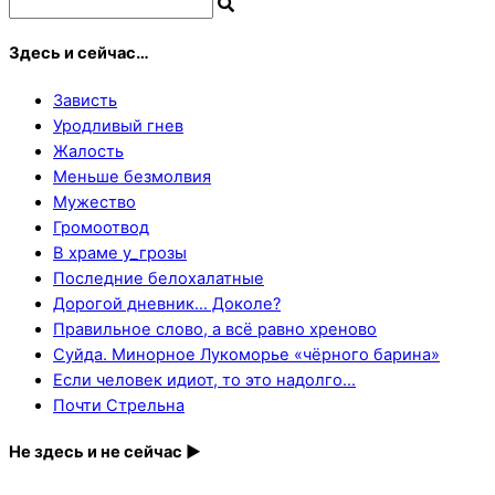
Здесь и сейчас…
Зависть
Уродливый гнев
Жалость
Меньше безмолвия
Мужество
Громоотвод
В храме у_грозы
Последние белохалатные
Дорогой дневник… Доколе?
Правильное слово, а всё равно хреново
Суйда. Минорное Лукоморье «чёрного барина»
Если человек идиот, то это надолго…
Почти Стрельна
Не здесь и не сейчас ►