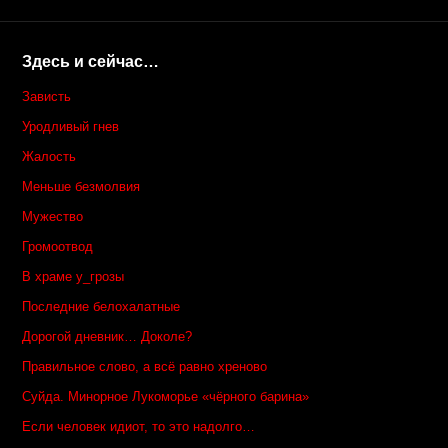
Здесь и сейчас…
Зависть
Уродливый гнев
Жалость
Меньше безмолвия
Мужество
Громоотвод
В храме у_грозы
Последние белохалатные
Дорогой дневник… Доколе?
Правильное слово, а всё равно хреново
Суйда. Минорное Лукоморье «чёрного барина»
Если человек идиот, то это надолго…