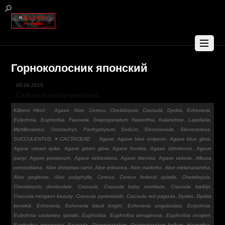
Горноколосник японский
05.06.2019
Список колюще-режущий
Killzero Hitori
Agave
,
Aloe
,
Cereus
,
Cheiridopsis
,
Crassula
,
Dyckia
,
Echeveria
,
Eulychnia
,
Euphorbia
,
Faucaria
,
Graptopetalum
,
Haworthia
,
Kalanchoe
,
Lapidaria
,
Myrtillocactus
,
Orostachys
,
Pachyphytum
,
Sedum
,
Sinocrassula
,
Stenocereus
,
SUCCULENTUS ✕ CACTACEAE
Agave
,
Agave blue emperor
,
Agave blue glow
,
Agave cream spike
,
Agave green glow
,
Agave horrida
,
Agave isthmensis
,
Agave
parryi
,
Agave potatorum
,
Agave sebastiana
,
Agave titanota
,
Agave victoria
,
Albuca
concordiana
,
Aloe christmas carol
,
Aloe erinacea
,
Aloe marlothii
,
Aloe melanacantha
,
Aloe peglerae
,
Aloe polyphylla
,
Cereus
,
Cereus forbesii spiralis
,
Cheiridopsis
,
Cheiridopsis denticulate
,
Crassula
,
Crassula baby necklace
,
Crassula barklyi
,
Crassula morgans beauty
,
Crassula pyramidalis
,
Crassula red pagoda
,
Dyckia
,
Dyckia
keswick
,
Echeveria
,
Echeveria black knight
,
Echeveria unguiculata
,
Eulychnia
,
Eulychnia castanea spiralis
,
Euphorbia
,
Euphorbia aeruginosa
,
Euphorbia cooperi
,
Euphorbia greenwayi
,
Faucaria
,
Graptopetalum
,
Graptopetalum bellum
,
Haworthia
,