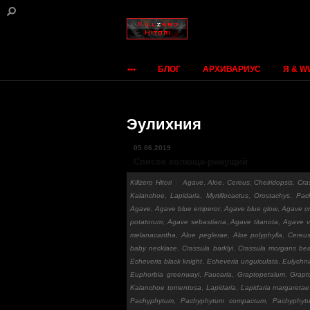
•••
БЛОГ
АРХИВАРИУС
Я & 
Эулихния
05.06.2019
Список колюще-режущий
Killzero Hitori
Agave
,
Aloe
,
Cereus
,
Cheiridopsis
,
Cra
Kalanchoe
,
Lapidaria
,
Myrtillocactus
,
Orostachys
,
Pac
Agave
,
Agave blue emperor
,
Agave blue glow
,
Agave c
potatorum
,
Agave sebastiana
,
Agave titanota
,
Agave vi
melanacantha
,
Aloe peglerae
,
Aloe polyphylla
,
Cereu
baby necklace
,
Crassula barklyi
,
Crassula morgans be
Echeveria black knight
,
Echeveria unguiculata
,
Eulychn
Euphorbia greenwayi
,
Faucaria
,
Graptopetalum
,
Grapt
Kalanchoe tomentosa
,
Lapidaria
,
Lapidaria margaretae
Pachyphytum
,
Pachyphytum compactum
,
Pachyphyt