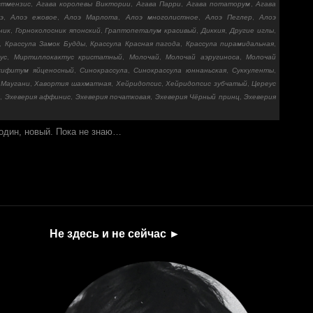
стмензис
,
Агава королевы Виктории
,
Агава Парри
,
Агава потаторум
,
Агава
э
,
Алоэ ежовое
,
Алоэ Марлота
,
Алоэ многолистное
,
Алоэ Пеглер
,
Алоэ
ник
,
Горноколосник японский
,
Граптопеталум красивый
,
Диккия
,
Другие иглы
,
,
Крассула Замок Будды
,
Крассула Красная пагода
,
Крассула пирамидальная
,
ус
,
Миртиллокактус кристатный
,
Молочай
,
Молочай аэругиноса
,
Молочай
хифитум яйценосный
,
Синокрассула
,
Синокрассула юннаньская
,
Суккуленты
,
 Маугани
,
Хавортия шахматная
,
Хейридопсис
,
Хейридопсис зубчатый
,
Цереус
я
,
Эхеверия аффинис
,
Эхеверия початковая
,
Эхеверия Чёрный принц
,
Эхеверия
один, новый. Пока не знаю…
Не здесь и не сейчас ►