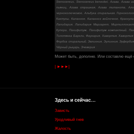
Stenocereus
,
Stenocereus beneckei
,
Агава
,
Агава и
пьяниц
,
Агава страшная
,
Агава титанота
,
Ало
черноколючковое
,
Альбука спиральная
,
Горноколос
Кактусы
,
Каланхое
,
Каланхоэ войлочное
,
Крассула
Лапидария
,
Лапидария Маргарет
,
Миртиллокакт
Купера
,
Пахифитум
,
Пахифитум компактный
,
Па
Толстянка Баркли
,
Фаукария
,
Хавортия
,
Хавортия
Форбса спиральный
,
Эвлихния
,
Эулихния
,
Эуфорби
Чёрный рыцарь
,
Эчеверия
Может быть, дополню. Или составлю ещё 
| ►►►|
Здесь и сейчас…
Зависть
Уродливый гнев
Жалость