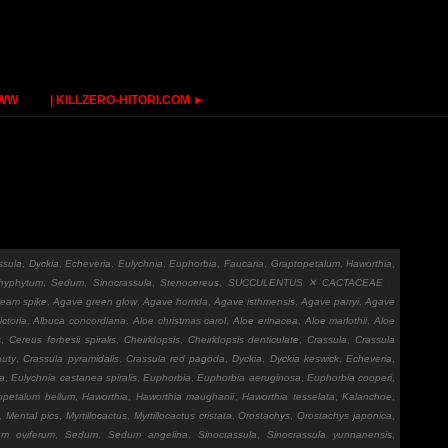
WWW
| KILLZERO-HITORI.COM ►
ssula
,
Dyckia
,
Echeveria
,
Eulychnia
,
Euphorbia
,
Faucaria
,
Graptopetalum
,
Haworthia
,
hyphytum
,
Sedum
,
Sinocrassula
,
Stenocereus
,
SUCCULENTUS ✕ CACTACEAE
ream spike
,
Agave green glow
,
Agave horrida
,
Agave isthmensis
,
Agave parryi
,
Agave
ctoria
,
Albuca concordiana
,
Aloe christmas carol
,
Aloe erinacea
,
Aloe marlothii
,
Aloe
s
,
Cereus forbesii spiralis
,
Cheiridopsis
,
Cheiridopsis denticulate
,
Crassula
,
Crassula
auty
,
Crassula pyramidalis
,
Crassula red pagoda
,
Dyckia
,
Dyckia keswick
,
Echeveria
,
ia
,
Eulychnia castanea spiralis
,
Euphorbia
,
Euphorbia aeruginosa
,
Euphorbia cooperi
,
opetalum bellum
,
Haworthia
,
Haworthia maughanii
,
Haworthia tesselata
,
Kalanchoe
,
,
Mental pics
,
Myrtillocactus
,
Myrtillocactus cristata
,
Orostachys
,
Orostachys japonica
,
um oviferum
,
Sedum
,
Sedum angelina
,
Sinocrassula
,
Sinocrassula yunnanensis
,