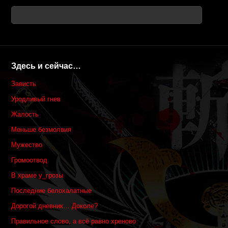
Здесь и сейчас…
Зависть
Уродливый гнев
Жалость
Меньше безмолвия
Мужество
Громоотвод
В храме у_грозы
Последние белохалатные
Дорогой дневник… Доколе?
Правильное слово, а всё равно хреново