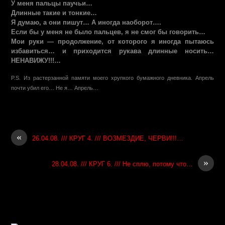
У меня пальцы паучьи…
Длинные такие и тонкие…
Я думаю, а они пишут… А иногда наоборот….
Если бы у меня не было пальцев, я не смог бы говорить…
Мои руки — продолжение, от которого я иногда пытаюсь
избавиться… и приходится рукава длинные носить…
НЕНАВИЖУ!!!…
P.S. Из растерзанной памяти моего хрупкого бумажного дневника. Апрель
почти убил его… Не я… Апрель…
«
26.04.08. /// КРУГ 4. /// ВОЗМЕЗДИЕ, ЧЕРВИ!!!…
»
28.04.08. /// КРУГ 6. /// Не сплю, потому что…