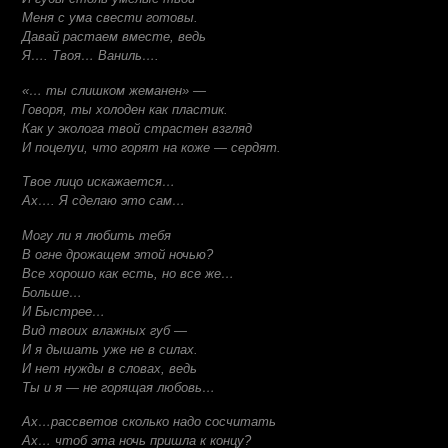
Меня с ума свести готовы.
Давай растаем вместе, ведь
Я…. Твоя… Ваниль….
«… ты слишком жеманен» —
Говоря, ты холоден как пластик.
Как у эколога твой страстен взгляд
И поцелуи, что горят на коже — сердят.
Твое лицо искажается…
Ах…. Я сделаю это сам…
Могу ли я любить тебя
В огне дрожащем этой ночью?
Все хорошо как есть, но все же…
Больше…
И Быстрее…
Вид твоих влажных губ —
И я дышать уже не в силах.
И нет нужды в словах, ведь
Ты и я — не горящая любовь…
Ах…рассветов сколько надо сосчитать
Ах… чтоб эта ночь пришла к концу?