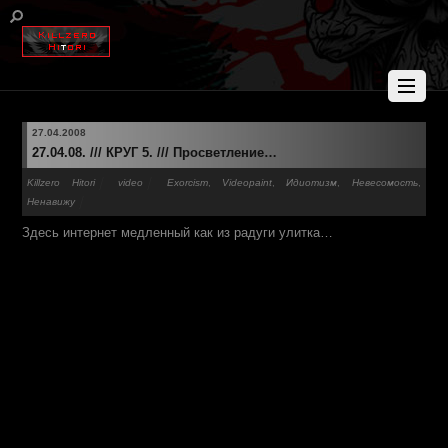
27.04.2008
27.04.08. /// КРУГ 5. /// Просветление…
Killzero Hitori
video
Exorcism
,
Videopaint
,
Идиотизм
,
Невесомость
,
Ненавижу
Здесь интернет медленный как из радуги улитка…