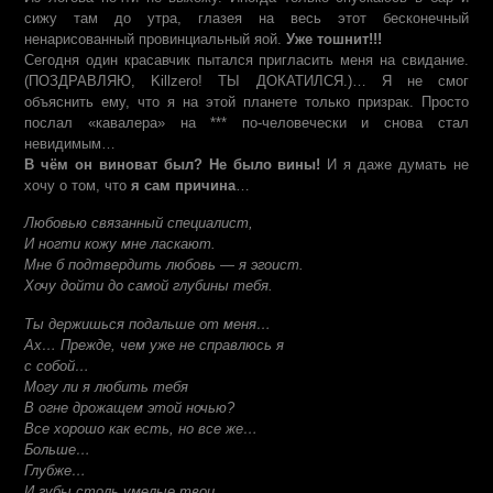
сижу там до утра, глазея на весь этот бесконечный
ненарисованный провинциальный яой.
Уже тошнит!!!
Сегодня один красавчик пытался пригласить меня на свидание.
(ПОЗДРАВЛЯЮ, Killzero! ТЫ ДОКАТИЛСЯ.)… Я не смог
объяснить ему, что я на этой планете только призрак. Просто
послал «кавалера» на *** по-человечески и снова стал
невидимым…
В чём он виноват был? Не было вины!
И я даже думать не
хочу о том, что
я сам причина
…
Любовью связанный специалист,
И ногти кожу мне ласкают.
Мне б подтвердить любовь — я эгоист.
Хочу дойти до самой глубины тебя.
Ты держишься подальше от меня…
Ах… Прежде, чем уже не справлюсь я
с собой…
Могу ли я любить тебя
В огне дрожащем этой ночью?
Все хорошо как есть, но все же…
Больше…
Глубже…
И губы столь умелые твои