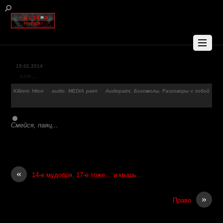
19.02.2014
_или…
Killzero Hitori
audio
,
MEDIA paint
Audiopaint
,
Богомолы
,
Разговоры с собой
Смейся, паяц…
«
14-е мудобря, 17-е тоже… и мышь…
»
Право