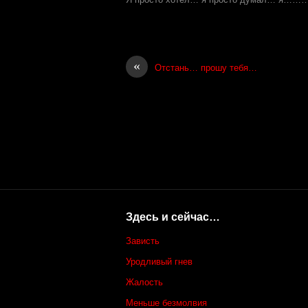
«
Отстань… прошу тебя…
Здесь и сейчас…
Зависть
Уродливый гнев
Жалость
Меньше безмолвия