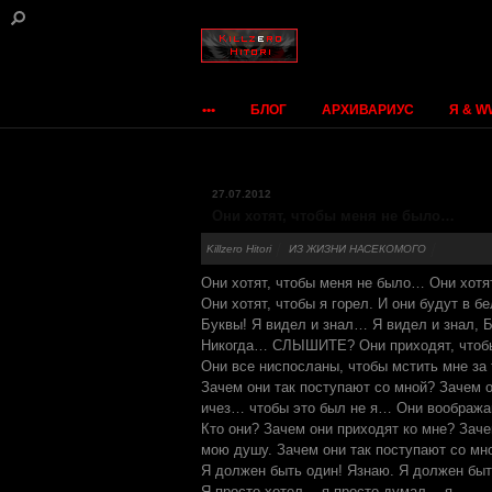
•••
БЛОГ
АРХИВАРИУС
Я & 
27.07.2012
Они хотят, чтобы меня не было…
Killzero Hitori
ИЗ ЖИЗНИ НАСЕКОМОГО
Они хотят, чтобы меня не было… Они хот
Они хотят, чтобы я горел. И они будут в б
Буквы! Я видел и знал… Я видел и знал,
Никогда… СЛЫШИТЕ? Они приходят, чтобы 
Они все ниспосланы, чтобы мстить мне за 
Зачем они так поступают со мной? Зачем о
ичез… чтобы это был не я… Они вообража
Кто они? Зачем они приходят ко мне? Заче
мою душу. Зачем они так поступают со мн
Я должен быть один! Язнаю. Я должен быть
Я просто хотел… я просто думал… я………