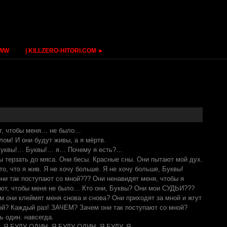
WWW
| KILLZERO-HITORI.COM ►
ят, чтобы меня… не было…
елом! И они будут живы, а я мёртв.
 Буквы!… Буквы!… я… Почему я есть?…
терзать до мяса. Они бесы. Красные сны. Они пытают мой дух.
то, что я жив. Я не хочу больше. Я не хочу больше, Буквы!
ни так поступают со мной??? Они ненавидят меня, чтобы я
ют, чтобы меня не было… Кто они, Буквы? Они мои СУДЬИ???
м они клеймят меня снова и снова? Они приходят за мной и жгут
ой? Каждый раз! ЗАЧЕМ? Зачем они так поступают со мной?
 один. навсегда.
 Я БУДУ ОДИН. Я БУДУ ОДИН. Я БУДУ. Я